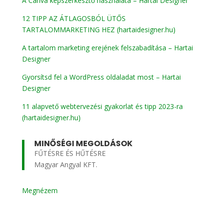
A Canva képszerkesztő használata – Hartai Designer
12 TIPP AZ ÁTLAGOSBÓL ÜTŐS
TARTALOMMARKETING HEZ (hartaidesigner.hu)
A tartalom marketing erejének felszabadítása – Hartai
Designer
Gyorsítsd fel a WordPress oldaladat most – Hartai
Designer
11 alapvető webtervezési gyakorlat és tipp 2023-ra
(hartaidesigner.hu)
MINŐSÉGI MEGOLDÁSOK
FŰTÉSRE ÉS HŰTÉSRE
Magyar Angyal KFT.
Megnézem