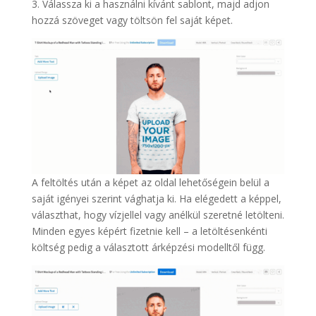
3. Válassza ki a használni kívánt sablont, majd adjon
hozzá szöveget vagy töltsön fel saját képet.
A feltöltés után a képet az oldal lehetőségein belül a
saját igényei szerint vághatja ki. Ha elégedett a képpel,
választhat, hogy vízjellel vagy anélkül szeretné letölteni.
Minden egyes képért fizetnie kell – a letöltésenkénti
költség pedig a választott árképzési modelltől függ.