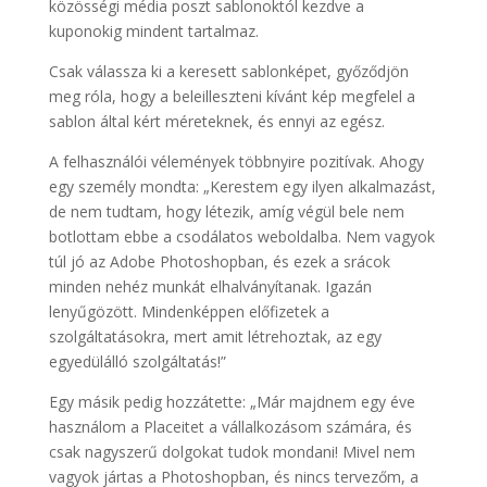
közösségi média poszt sablonoktól kezdve a
kuponokig mindent tartalmaz.
Csak válassza ki a keresett sablonképet, győződjön
meg róla, hogy a beleilleszteni kívánt kép megfelel a
sablon által kért méreteknek, és ennyi az egész.
A felhasználói vélemények többnyire pozitívak. Ahogy
egy személy mondta: „Kerestem egy ilyen alkalmazást,
de nem tudtam, hogy létezik, amíg végül bele nem
botlottam ebbe a csodálatos weboldalba. Nem vagyok
túl jó az Adobe Photoshopban, és ezek a srácok
minden nehéz munkát elhalványítanak. Igazán
lenyűgözött. Mindenképpen előfizetek a
szolgáltatásokra, mert amit létrehoztak, az egy
egyedülálló szolgáltatás!”
Egy másik pedig hozzátette: „Már majdnem egy éve
használom a Placeitet a vállalkozásom számára, és
csak nagyszerű dolgokat tudok mondani! Mivel nem
vagyok jártas a Photoshopban, és nincs tervezőm, a