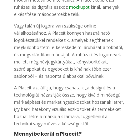
ruházati és digitális eszköz
mockupot
kínál, amelyek
elkészítése másodpercekbe telik.
Vagy talán új logóra van szüksége online
vállalkozásához. A Placeit könnyen használható
logókészítőkkel rendelkezik, amelyek segíthetnek
megkülönböztetni e-kereskedelmi áruházát a többitől,
és megszilárdítani márkáját. A ruházati és logótervek
mellett még névjegykártyákat, könyvborítókat,
szórólapokat és egyebeket is kínálnak több ezer
sablonból – és naponta újabbakkal bővülnek.
A Placeit azt állítja, hogy csapataik „a designt és a
technológiát házasítják össze, hogy kiváló minőségű
márkaépítési és marketingeszközöket hozzanak létre”,
így bárki hatékony vizuális eszközöket és termékeket
hozhat létre a márkája számára, függetlenül a
technikai vagy művészi készségektől.
Mennyibe kerül a Placeit?