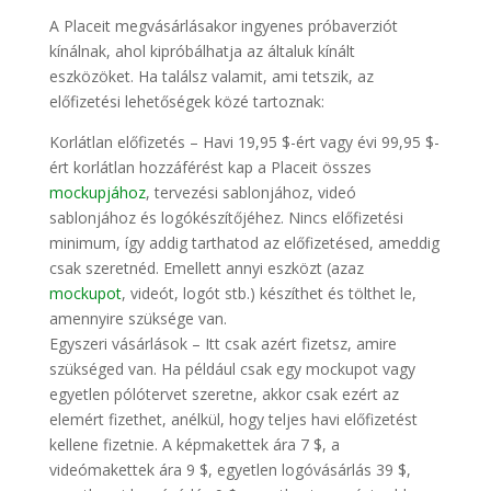
A Placeit megvásárlásakor ingyenes próbaverziót
kínálnak, ahol kipróbálhatja az általuk kínált
eszközöket. Ha találsz valamit, ami tetszik, az
előfizetési lehetőségek közé tartoznak:
Korlátlan előfizetés – Havi 19,95 $-ért vagy évi 99,95 $-
ért korlátlan hozzáférést kap a Placeit összes
mockupjához
, tervezési sablonjához, videó
sablonjához és logókészítőjéhez. Nincs előfizetési
minimum, így addig tarthatod az előfizetésed, ameddig
csak szeretnéd. Emellett annyi eszközt (azaz
mockupot
, videót, logót stb.) készíthet és tölthet le,
amennyire szüksége van.
Egyszeri vásárlások – Itt csak azért fizetsz, amire
szükséged van. Ha például csak egy mockupot vagy
egyetlen pólótervet szeretne, akkor csak ezért az
elemért fizethet, anélkül, hogy teljes havi előfizetést
kellene fizetnie. A képmakettek ára 7 $, a
videómakettek ára 9 $, egyetlen logóvásárlás 39 $,