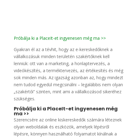
Próbálja ki a PlaceIt-et ingyenesen még ma >>
Gyakran él az a tévhit, hogy az e-kereskedőknek a
vállalkozásuk minden területén szakértőknek kell
lenniük: ott van a marketing, a honlaptervezés, a
videókészítés, a terméktervezés, az értékesítés és még
sok minden más. Az igazság azonban az, hogy mindezt
nem tudod egyedül megcsinálni – legalábbis nem olyan
„szakértői” szinten, mint ami a vállalkozásod sikeréhez
szükséges.
Próbálja ki a PlaceIt-et ingyenesen még
ma >>
Szerencsére az online kiskereskedők számára léteznek
olyan weboldalak és eszközök, amelyek lépésről
lépésre, könnyen használható folyamatot kínálnak a