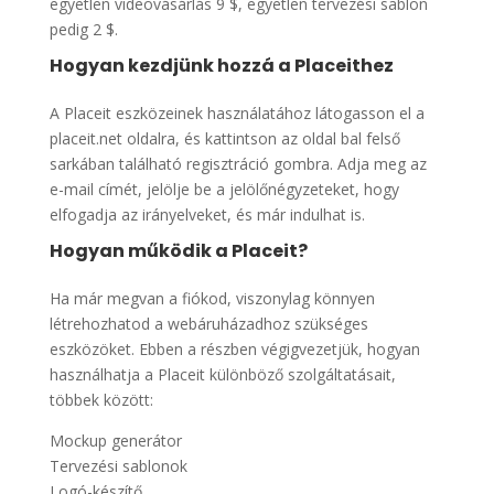
egyetlen videovásárlás 9 $, egyetlen tervezési sablon
pedig 2 $.
Hogyan kezdjünk hozzá a Placeithez
A Placeit eszközeinek használatához látogasson el a
placeit.net oldalra, és kattintson az oldal bal felső
sarkában található regisztráció gombra. Adja meg az
e-mail címét, jelölje be a jelölőnégyzeteket, hogy
elfogadja az irányelveket, és már indulhat is.
Hogyan működik a Placeit?
Ha már megvan a fiókod, viszonylag könnyen
létrehozhatod a webáruházadhoz szükséges
eszközöket. Ebben a részben végigvezetjük, hogyan
használhatja a Placeit különböző szolgáltatásait,
többek között:
Mockup generátor
Tervezési sablonok
Logó-készítő