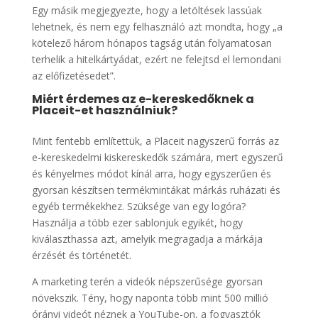
Egy másik megjegyezte, hogy a letöltések lassúak
lehetnek, és nem egy felhasználó azt mondta, hogy „a
kötelező három hónapos tagság után folyamatosan
terhelik a hitelkártyádat, ezért ne felejtsd el lemondani
az előfizetésedet”.
Miért érdemes az e-kereskedőknek a
Placeit-et használniuk?
Mint fentebb említettük, a Placeit nagyszerű forrás az
e-kereskedelmi kiskereskedők számára, mert egyszerű
és kényelmes módot kínál arra, hogy egyszerűen és
gyorsan készítsen termékmintákat márkás ruházati és
egyéb termékekhez. Szüksége van egy logóra?
Használja a több ezer sablonjuk egyikét, hogy
kiválaszthassa azt, amelyik megragadja a márkája
érzését és történetét.
A marketing terén a videók népszerűsége gyorsan
növekszik. Tény, hogy naponta több mint 500 millió
órányi videót néznek a YouTube-on, a fogyasztók