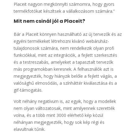
Placeit nagyon megkönnyíti számomra, hogy gyors
termékfotókat készítsek a vállalkozásom számára.”
Mit nem csinál jól a Placeit?
Bár a Placeit könnyen használható az új tervezők és az
egyéni termékeket létrehozni kívánó webáruház-
tulajdonosok számára, nem rendelkezik olyan profi
funkciókkal, mint az integrációk, a fejlett szerkesztés
és a testreszabás, amelyeket a tapasztalt tervezők
más programokban keresnek. A felhasználók azt is
megjegyezték, hogy hiányzik belőle a fejlett vágás, a
valósághű elmosódás, a színháttér kiválasztása és a
gif-támogatás.
Volt néhány negatívum is, az egyik, hogy a modellek
nem olyan változatosak, mint amilyennek szerették
volna, és a több mint 3000 elérhető kép közül
néhányan megjegyezték, hogy sok kép régi és
elavultnak tűnik.