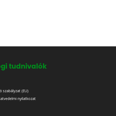
gi tudnivalók
ti szabályzat (EU)
atvedelmi nyilatkozat