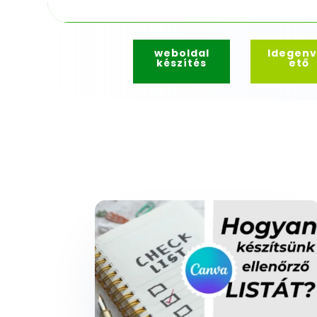
weboldal
Idegenv
készítés
ető