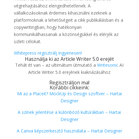
végrehajtásához elengedhetetlenek. A
vállalkozásoknak érdemes kihasználni ezeknek a
platformoknak a lehetőségeit a cikk publikálásban és a
copywritingban, hogy hatékonyan
kommunikálhassanak a közönségükkel és elérjék az
üzleti célokat.
Whitepress regisztrálj ingyenesen!
Használja ki az Article Writer 5.0 erejét
Tehát itt van – az ultimátum útmutató a
Writesonic
AI
Article Writer 5.0 erejének kiaknázásához
Regisztráljon ma!
Korábbi cikkeink:
Mi az a Placeit? MockUp és Design szoftver – Hartai
Designer
A színek jelentése a különböző kultúrákban – Hartai
Designer
A Canva képszerkesztő használata – Hartai Designer