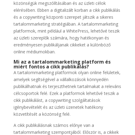
közönségük megszólításában és az üzleti célok
elérésében. Ebben a digitalizált korban a cikk publikálás
és a copywriting központi szerepet játszik a sikeres
tartalommarketing stratégiában. A tartalommarketing
platformok, mint például a WhitePress, lehetővé teszik
az üzleti szereplők számára, hogy hatékonyan és
eredményesen publikáljanak cikkeket a különböző
online médiumokban.
Mi az a tartalommarketing platform és
miért fontos a cikk publikálás?
A tartalommarketing platformok olyan online felületek,
amelyek segítségével a vállalkozások könnyedén
publikálhatnak és terjeszthetnek tartalmakat a releváns
célcsoportok felé. Ezek a platformok lehetővé teszik a
cikk publikálást, a copywriting szolgáltatások
igénybevételét és az üzleti üzenetek hatékony
közvetítését a közönség felé.
A cikk publikálásnak számos előnye van a
tartalommarketing szempontjából. Először is, a cikkek