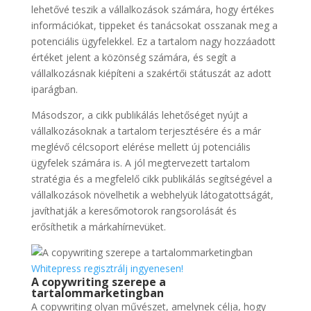
lehetővé teszik a vállalkozások számára, hogy értékes
információkat, tippeket és tanácsokat osszanak meg a
potenciális ügyfelekkel. Ez a tartalom nagy hozzáadott
értéket jelent a közönség számára, és segít a
vállalkozásnak kiépíteni a szakértői státuszát az adott
iparágban.
Másodszor, a cikk publikálás lehetőséget nyújt a
vállalkozásoknak a tartalom terjesztésére és a már
meglévő célcsoport elérése mellett új potenciális
ügyfelek számára is. A jól megtervezett tartalom
stratégia és a megfelelő cikk publikálás segítségével a
vállalkozások növelhetik a webhelyük látogatottságát,
javíthatják a keresőmotorok rangsorolását és
erősíthetik a márkahírnevüket.
Whitepress regisztrálj ingyenesen!
A copywriting szerepe a
tartalommarketingban
A copywriting olyan művészet, amelynek célja, hogy