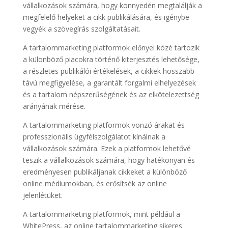
vállalkozások számára, hogy könnyedén megtalálják a
megfelelő helyeket a cikk publikálására, és igénybe
vegyék a szövegírás szolgáltatásait.
A tartalommarketing platformok előnyei közé tartozik
a különböző piacokra történő kiterjesztés lehetősége,
a részletes publikálói értékelések, a cikkek hosszabb
távú megfigyelése, a garantált forgalmi elhelyezések
és a tartalom népszerűségének és az elkötelezettség
arányának mérése.
A tartalommarketing platformok vonzó árakat és
professzionális ügyfélszolgálatot kínálnak a
vállalkozások számára. Ezek a platformok lehetővé
teszik a vállalkozások számára, hogy hatékonyan és
eredményesen publikáljanak cikkeket a különböző
online médiumokban, és erősítsék az online
jelenlétüket.
A tartalommarketing platformok, mint például a
WhitePress, az online tartalommarketing sikeres