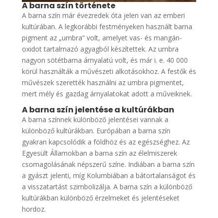
A barna szín története
A barna szín már évezredek óta jelen van az emberi
kultúrában. A legkorábbi festményeken használt barna
pigment az „umbra” volt, amelyet vas- és mangán-
oxidot tartalmazó agyagból készítettek. Az umbra
nagyon sötétbarna árnyalatú volt, és már i. e. 40 000
körül használták a művészeti alkotásokhoz. A festők és
művészek szerették használni az umbra pigmentet,
mert mély és gazdag árnyalatokat adott a műveiknek.
A barna szín jelentése a kultúrákban
A barna színnek különböző jelentései vannak a
különböző kultúrákban. Európában a barna szín
gyakran kapcsolódik a földhöz és az egészséghez. Az
Egyesült Államokban a barna szín az élelmiszerek
csomagolásának népszerű színe. Indiában a barna szín
a gyászt jelenti, míg Kolumbiában a bátortalanságot és
a visszatartást szimbolizálja. A barna szín a különböző
kultúrákban különböző érzelmeket és jelentéseket
hordoz.