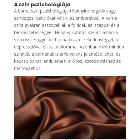
A szín pszichológiája
A barna szín pszichológiája többnyire negatív vagy
semleges reakciókat vált ki az emberekből. A barna
színt gyakran asszociálják a földdel, az iszappal és a
természetességgel. Néhány kutatás szerint a barna
szín összefüggésbe hozható az érzéketlenséggel, a
depresszióval és az unalommal. Azonban mint minden
színnek, a barnának is ambivalens jelentése lehet, és
kapcsolódhat lendülethez, erőhöz, szolidaritáshoz és
méltósághoz.