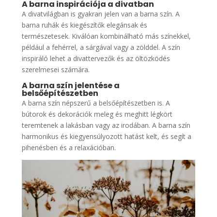
A barna inspirációja a divatban
A divatvilágban is gyakran jelen van a barna szín. A
barna ruhák és kiegészítők elegánsak és
természetesek. Kiválóan kombinálható más színekkel,
például a fehérrel, a sárgával vagy a zölddel. A szín
inspiráló lehet a divattervezők és az öltözködés
szerelmesei számára.
A barna szín jelentése a
belsőépítészetben
A barna szín népszerű a belsőépítészetben is. A
bútorok és dekorációk meleg és meghitt légkört
teremtenek a lakásban vagy az irodában. A barna szín
harmonikus és kiegyensúlyozott hatást kelt, és segít a
pihenésben és a relaxációban.