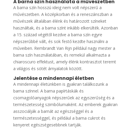
A barna szín használata a művészetben
A barna szín hosszú ideig nem volt népszerű a
művészetben. A középkorban és a reneszánszban a
művészek általában élénk és határozott színeket
használtak, és a barna színt inkább elkerülték. Azonban
a 15. század végétől kezdve a barna szín egyre
népszerűbbé vált, és sok festő kezdte használni a
műveiben. Rembrandt Van Rijn például nagy mester a
barna szín használatában, és remekül alkalmazta a
chiaroscuro effektust, amely élénk kontrasztot teremt
a világos és sötét árnyalatok között.
Jelentése a mindennapi életben
A mindennapi életünkben is gyakran találkozunk a
barna színnel. A barna papírtáskák és
csomagolóanyagok népszerűek az egyszerűség és a
természetesség szimbólumaként. Az emberek gyakran
asszociálják a barnát az egészséggel és a
természetességgel, és például a barna cukrot és
kenyeret egészségesebbnek tartják.