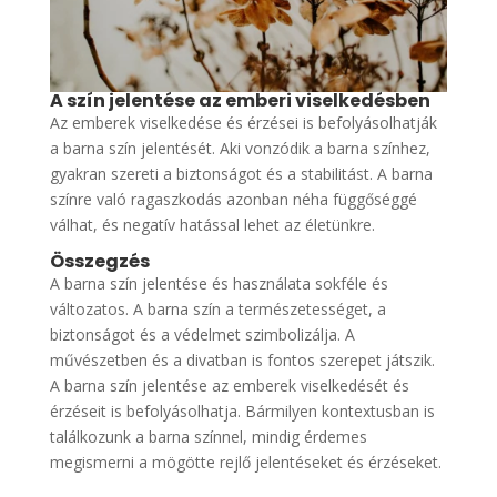
A szín jelentése az emberi viselkedésben
Az emberek viselkedése és érzései is befolyásolhatják
a barna szín jelentését. Aki vonzódik a barna színhez,
gyakran szereti a biztonságot és a stabilitást. A barna
színre való ragaszkodás azonban néha függőséggé
válhat, és negatív hatással lehet az életünkre.
Összegzés
A barna szín jelentése és használata sokféle és
változatos. A barna szín a természetességet, a
biztonságot és a védelmet szimbolizálja. A
művészetben és a divatban is fontos szerepet játszik.
A barna szín jelentése az emberek viselkedését és
érzéseit is befolyásolhatja. Bármilyen kontextusban is
találkozunk a barna színnel, mindig érdemes
megismerni a mögötte rejlő jelentéseket és érzéseket.