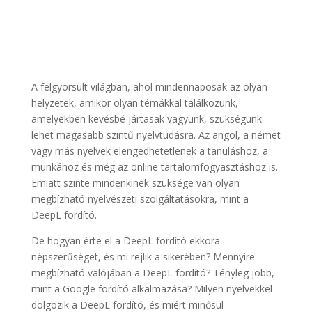
A felgyorsult világban, ahol mindennaposak az olyan
helyzetek, amikor olyan témákkal találkozunk,
amelyekben kevésbé jártasak vagyunk, szükségünk
lehet magasabb szintű nyelvtudásra. Az angol, a német
vagy más nyelvek elengedhetetlenek a tanuláshoz, a
munkához és még az online tartalomfogyasztáshoz is.
Emiatt szinte mindenkinek szüksége van olyan
megbízható nyelvészeti szolgáltatásokra, mint a
DeepL fordító.
De hogyan érte el a DeepL fordító ekkora
népszerűséget, és mi rejlik a sikerében? Mennyire
megbízható valójában a DeepL fordító? Tényleg jobb,
mint a Google fordító alkalmazása? Milyen nyelvekkel
dolgozik a DeepL fordító, és miért minősül