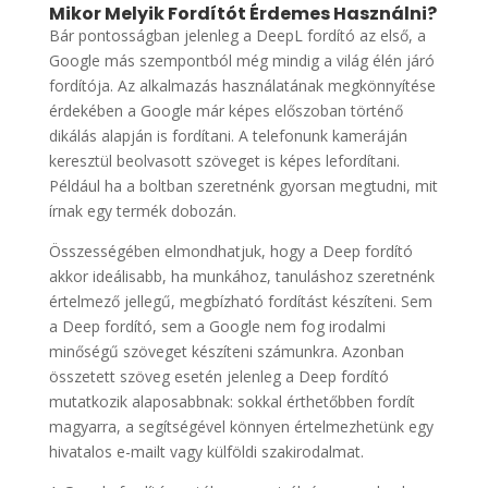
Mikor Melyik Fordítót Érdemes Használni?
Bár pontosságban jelenleg a DeepL fordító az első, a
Google más szempontból még mindig a világ élén járó
fordítója. Az alkalmazás használatának megkönnyítése
érdekében a Google már képes előszoban történő
dikálás alapján is fordítani. A telefonunk kameráján
keresztül beolvasott szöveget is képes lefordítani.
Például ha a boltban szeretnénk gyorsan megtudni, mit
írnak egy termék dobozán.
Összességében elmondhatjuk, hogy a Deep fordító
akkor ideálisabb, ha munkához, tanuláshoz szeretnénk
értelmező jellegű, megbízható fordítást készíteni. Sem
a Deep fordító, sem a Google nem fog irodalmi
minőségű szöveget készíteni számunkra. Azonban
összetett szöveg esetén jelenleg a Deep fordító
mutatkozik alaposabbnak: sokkal érthetőbben fordít
magyarra, a segítségével könnyen értelmezhetünk egy
hivatalos e-mailt vagy külföldi szakirodalmat.