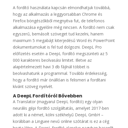
A fordító használata kapcsán elmondhatjuk továbbá,
hogy az alkalmazás a leggyorsabban Chrome és
Firefox böngészőkből megnyitva fut, de telefonos
alkalmazása egyelőre még nincsen. A fordító nem csak
egyszerű, bemásolt szöveget tud kezelni, hanem
maximum 5 megabájt kiterjedésű Word és PowerPoint
dokumentumokat is fel tud dolgozni. DeepL Pro
előfizetés esetén a DeepL fordító megszünteti az 5
000 karakteres beolvasási limitet. Illetve az
alapértelmezett havi 3 db fájlnál többet is
beolvashatunk a programmal. További érdekesség,
hogy a fordító már önállóan is felismeri a fordítani
kívánt szöveg nyelvét.
A DeepL Fordítóról Bővebben
A Translator (magyarul DeepL fordító) egy olyan
neurális gépi fordító szolgáltatás, amelyet 2017-ben
adott ki a német, kölni székhelyű DeepL GmbH –
korábban a Linguee nevű online szótárat is ez a cég
hozta létre. A DeepL fordító alapelve nagyban hasonlít