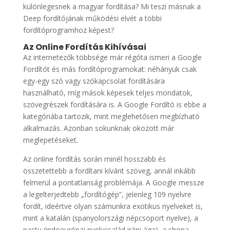
különlegesnek a magyar fordítása? Mi teszi másnak a
Deep fordítójának működési elvét a többi
fordítóprogramhoz képest?
Az Online Fordítás Kihívásai
Az internetezők többsége már régóta ismeri a Google
Fordítót és más fordítóprogramokat: néhányuk csak
egy-egy szó vagy szókapcsolat fordítására
használható, míg mások képesek teljes mondatok,
szövegrészek fordítására is. A Google Fordító is ebbe a
kategóriába tartozik, mint meglehetősen megbízható
alkalmazás. Azonban sokunknak okozott már
meglepetéseket.
Az online fordítás során minél hosszabb és
összetettebb a fordítani kívánt szöveg, annál inkább
felmerül a pontatlanság problémája. A Google messze
a legelterjedtebb „fordítógép”, jelenleg 109 nyelvre
fordít, ideértve olyan számunkra exotikus nyelveket is,
mint a katalán (spanyolországi népcsoport nyelve), a
pastu (indoeurópai nyelvcsalád iráni ága), a shona