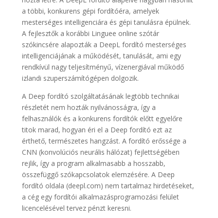
a többi, konkurens gépi fordítóéra, amelyek
mesterséges intelligenciára és gépi tanulásra épülnek.
A fejlesztők a korábbi Linguee online szótár
szókincsére alapozták a DeepL fordító mesterséges
intelligenciájának a működését, tanulását, ami egy
rendkívül nagy teljesítményű, vízenergiával működő
izlandi szuperszámítógépen dolgozik.
A Deep fordító szolgáltatásának legtöbb technikai
részletét nem hozták nyilvánosságra, így a
felhasználók és a konkurens fordítók előtt egyelőre
titok marad, hogyan éri el a Deep fordító ezt az
érthető, természetes hangzást. A fordító erőssége a
CNN (konvolúciós neurális hálózat) fejlettségében
rejlik, így a program alkalmasabb a hosszabb,
összefüggő szókapcsolatok elemzésére. A Deep
fordító oldala (deepl.com) nem tartalmaz hirdetéseket,
a cég egy fordítói alkalmazásprogramozási felület
licencelésével tervez pénzt keresni.