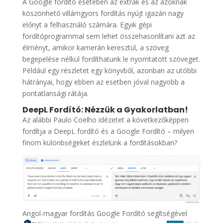
A Google fordító esetében az extrák és az azoknak
köszönhető villámgyors fordítás nyújt igazán nagy
előnyt a felhasználó számára. Egyik gépi
fordítóprogrammal sem lehet összehasonlítani azt az
élményt, amikor kamerán keresztül, a szöveg
begepelése nélkül fordíthatunk le nyomtatott szöveget.
Például egy részletet egy könyvből, azonban az utóbbi
hátrányai, hogy ebben az esetben jóval nagyobb a
pontatlansági rátája.
DeepL Fordító: Nézzük a Gyakorlatban!
Az alábbi Paulo Coelho idézetet a következőképpen
fordítja a DeepL fordító és a Google Fordító – milyen
finom különbségeket észlelünk a fordításokban?
Angol-magyar fordítás Google Fordító segítségével