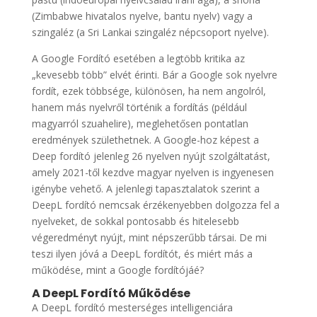
(Zimbabwe hivatalos nyelve, bantu nyelv) vagy a
szingaléz (a Sri Lankai szingaléz népcsoport nyelve).
A Google Fordító esetében a legtöbb kritika az
„kevesebb több” elvét érinti. Bár a Google sok nyelvre
fordít, ezek többsége, különösen, ha nem angolról,
hanem más nyelvről történik a fordítás (például
magyarról szuahelire), meglehetősen pontatlan
eredmények születhetnek. A Google-hoz képest a
Deep fordító jelenleg 26 nyelven nyújt szolgáltatást,
amely 2021-től kezdve magyar nyelven is ingyenesen
igénybe vehető. A jelenlegi tapasztalatok szerint a
DeepL fordító nemcsak érzékenyebben dolgozza fel a
nyelveket, de sokkal pontosabb és hitelesebb
végeredményt nyújt, mint népszerűbb társai. De mi
teszi ilyen jóvá a DeepL fordítót, és miért más a
működése, mint a Google fordítójáé?
A DeepL Fordító Működése
A DeepL fordító mesterséges intelligenciára