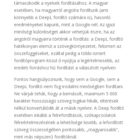
támaszkodik a nyelvek fordításához. A magyar
esetében, ha magyarról angolra fordítunk (ami
könnyebb a DeepL fordító számára is), hasonló
eredményeket kapunk, mint a Google-nél. Az igazi
minőségi különbséget akkor vehetjük észre, ha az
angolról magyarra történik a fordítás: a DeepL fordító
hatékonyan elemzi a szövegkörnyezetet, felismeri az
összefüggéseket, ezáltal pedig a többi ismert
fordítóprogram közül ő nyújtja a legértelmesebb, az
eredeti forráshoz hű fordítást a választott nyelven.
Fontos hangsúlyoznunk, hogy sem a Google, sem a
DeepL fordító nem fog irodalmi minőségben fordítani.
Ne várjuk tehát, hogy a bemásolt, maximum 5 000
karakter hosszúságú szöveg logikai hibák, eltérések
nélkül konvertálódik át a másik nyelvre. A Deep fordító
esetében inkább a felrefordítások, szókapcsolatok
félreértelmezésének a lehetősége kisebb, a lefordított
szöveg összességében pontosabb, „magyarosabb”,
mint más népszerű fordítóknál.