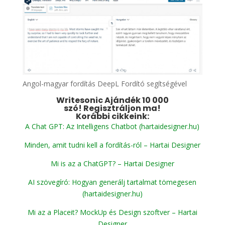
Angol-magyar fordítás DeepL Fordító segítségével
Writesonic
Ajándék 10 000
szó!
Regisztráljon ma!
Korábbi cikkeink:
A Chat GPT: Az Intelligens Chatbot (hartaidesigner.hu)
Minden, amit tudni kell a fordítás-ról – Hartai Designer
Mi is az a ChatGPT? – Hartai Designer
AI szövegíró: Hogyan generálj tartalmat tömegesen
(hartaidesigner.hu)
Mi az a Placeit? MockUp és Design szoftver – Hartai
Designer