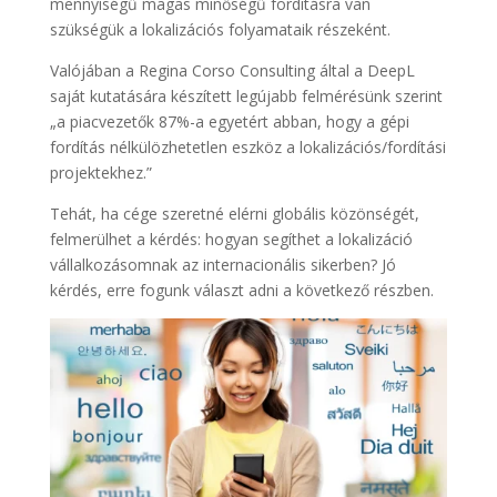
mennyiségű magas minőségű fordításra van
szükségük a lokalizációs folyamataik részeként.
Valójában a Regina Corso Consulting által a DeepL
saját kutatására készített legújabb felmérésünk szerint
„a piacvezetők 87%-a egyetért abban, hogy a gépi
fordítás nélkülözhetetlen eszköz a lokalizációs/fordítási
projektekhez.”
Tehát, ha cége szeretné elérni globális közönségét,
felmerülhet a kérdés: hogyan segíthet a lokalizáció
vállalkozásomnak az internacionális sikerben? Jó
kérdés, erre fogunk választ adni a következő részben.