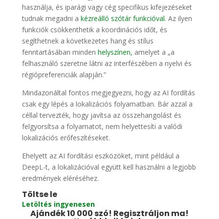
használja, és iparági vagy cég specifikus kifejezéseket
tudnak megadni a
kézreálló szótár funkcióval.
Az ilyen
funkciók csökkenthetik a koordinációs időt, és
segíthetnek a következetes hang és stílus
fenntartásában minden
helyszínen,
amelyet a „a
felhasználó szeretne látni az interfészében a nyelvi és
régiópreferenciák alapján.”
Mindazonáltal fontos megjegyezni, hogy az AI fordítás
csak egy lépés a lokalizációs folyamatban. Bár azzal a
céllal tervezték, hogy javítsa az összehangolást és
felgyorsítsa a folyamatot, nem helyettesíti a valódi
lokalizációs erőfeszítéseket.
Ehelyett az AI fordítási eszközöket, mint például a
DeepL-t, a lokalizációval együtt kell használni a legjobb
eredmények eléréséhez.
Töltse le
Letöltés ingyenesen
Ajándék 10 000 szó!
Regisztráljon ma!