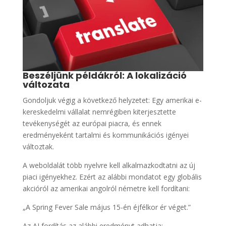
Beszéljünk példákról: A lokalizáció
változata
Gondoljuk végig a következő helyzetet: Egy amerikai e-
kereskedelmi vállalat nemrégiben kiterjesztette
tevékenységét az európai piacra, és ennek
eredményeként tartalmi és kommunikációs igényei
változtak.
A weboldalát több nyelvre kell alkalmazkodtatni az új
piaci igényekhez. Ezért az alábbi mondatot egy globális
akcióról az amerikai angolról németre kell fordítani:
„A Spring Fever Sale május 15-én éjfélkor ér véget.”
Az AI fordítás az alábbi eredményt adhatja: