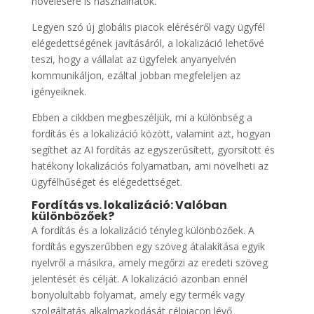
növelésére is használhatók.
Legyen szó új globális piacok eléréséről vagy ügyfél
elégedettségének javításáról, a lokalizáció lehetővé
teszi, hogy a vállalat az ügyfelek anyanyelvén
kommunikáljon, ezáltal jobban megfeleljen az
igényeiknek.
Ebben a cikkben megbeszéljük, mi a különbség a
fordítás és a lokalizáció között, valamint azt, hogyan
segíthet az AI fordítás az egyszerűsített, gyorsított és
hatékony lokalizációs folyamatban, ami növelheti az
ügyfélhűséget és elégedettséget.
Fordítás vs. lokalizáció: Valóban
különbözőek?
A fordítás és a lokalizáció tényleg különbözőek. A
fordítás egyszerűbben egy szöveg átalakítása egyik
nyelvről a másikra, amely megőrzi az eredeti szöveg
jelentését és célját. A lokalizáció azonban ennél
bonyolultabb folyamat, amely egy termék vagy
szolgáltatás alkalmazkodását célpiacon lévő