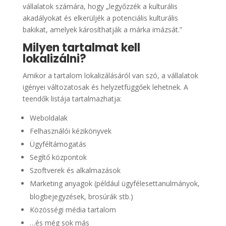
vállalatok számára, hogy „legyőzzék a kulturális
akadályokat és elkerüljék a potenciális kulturális
bakikat, amelyek károsíthatják a márka imázsát.”
Milyen tartalmat kell
lokalizálni?
Amikor a tartalom lokalizálásáról van szó, a vállalatok
igényei változatosak és helyzetfüggőek lehetnek. A
teendők listája tartalmazhatja:
Weboldalak
Felhasználói kézikönyvek
Ügyféltámogatás
Segítő központok
Szoftverek és alkalmazások
Marketing anyagok (például ügyfélesettanulmányok,
blogbejegyzések, brosúrák stb.)
Közösségi média tartalom
…és még sok más