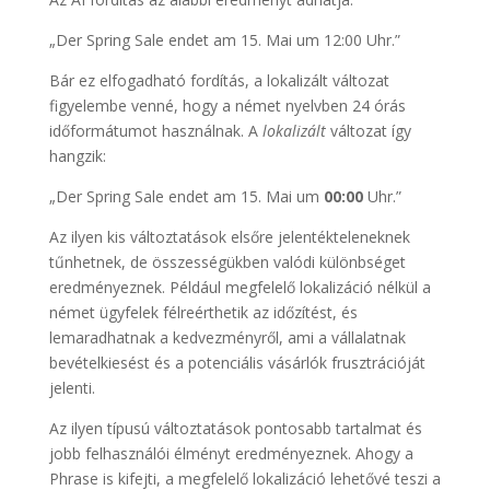
„Der Spring Sale endet am 15. Mai um 12:00 Uhr.”
Bár ez elfogadható fordítás, a lokalizált változat
figyelembe venné, hogy a német nyelvben 24 órás
időformátumot használnak. A
lokalizált
változat így
hangzik:
„Der Spring Sale endet am 15. Mai um
00:00
Uhr.”
Az ilyen kis változtatások elsőre jelentékteleneknek
tűnhetnek, de összességükben valódi különbséget
eredményeznek. Például megfelelő lokalizáció nélkül a
német ügyfelek félreérthetik az időzítést, és
lemaradhatnak a kedvezményről, ami a vállalatnak
bevételkiesést és a potenciális vásárlók frusztrációját
jelenti.
Az ilyen típusú változtatások pontosabb tartalmat és
jobb felhasználói élményt eredményeznek. Ahogy a
Phrase is kifejti, a megfelelő lokalizáció lehetővé teszi a