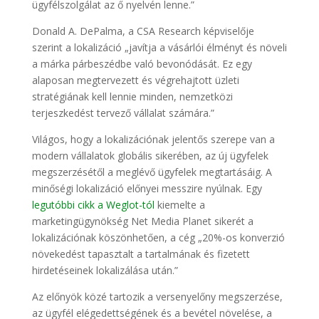
ügyfélszolgálat az ő nyelvén lenne.”
Donald A. DePalma, a CSA Research képviselője
szerint a lokalizáció „javítja a vásárlói élményt és növeli
a márka párbeszédbe való bevonódását. Ez egy
alaposan megtervezett és végrehajtott üzleti
stratégiának kell lennie minden, nemzetközi
terjeszkedést tervező vállalat számára.”
Világos, hogy a lokalizációnak jelentős szerepe van a
modern vállalatok globális sikerében, az új ügyfelek
megszerzésétől a meglévő ügyfelek megtartásáig. A
minőségi lokalizáció előnyei messzire nyúlnak. Egy
legutóbbi cikk a Weglot-tól
kiemelte a
marketingügynökség Net Media Planet sikerét a
lokalizációnak köszönhetően, a cég „20%-os konverzió
növekedést tapasztalt a tartalmának és fizetett
hirdetéseinek lokalizálása után.”
Az előnyök közé tartozik a versenyelőny megszerzése,
az ügyfél elégedettségének és a bevétel növelése, a