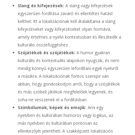
Slang és kifejezések:
A slang vagy kifejezések
egyszerűen fordítása zavaró és ellentétes hatást
kelthet. Itt a lokalizációnak kell átalakítania a slang
kifejezéseket vagy kifejezéseket olyan formává,
amely értelmes a nyelvi kontextusban és illeszkedik a
kulturális összefüggéshez.
Szójátékok és szójátékok:
A humor gyakran
kulturális és kontextuális alapokon nyugszik, és nem
mindig könnyű egyszerűen lefordítani egyik nyelvről
a másikra. A lokalizációnak fontos szerepe van
abban, hogy gondoskodjon arról, hogy a szójátékok
és más szóbeli játékok megfelelőek legyenek, és
soha ne vesszenek el a fordításban.
Szimbólumok, képek és emojik:
Ami egy
nyelvben és kultúrában humoros vagy logikus, az
más nyelvben és kultúrában pontosan az
ellenkezőjét jelentheti. A szakképzett lokalizációs