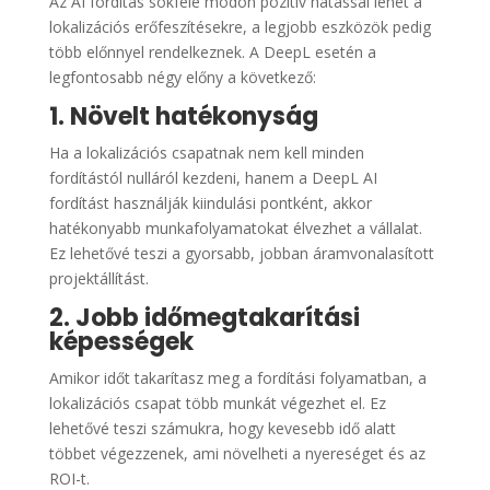
Az AI fordítás sokféle módon pozitív hatással lehet a
lokalizációs erőfeszítésekre, a legjobb eszközök pedig
több előnnyel rendelkeznek. A DeepL esetén a
legfontosabb négy előny a következő:
1. Növelt hatékonyság
Ha a lokalizációs csapatnak nem kell minden
fordítástól nulláról kezdeni, hanem a DeepL AI
fordítást használják kiindulási pontként, akkor
hatékonyabb munkafolyamatokat élvezhet a vállalat.
Ez lehetővé teszi a gyorsabb, jobban áramvonalasított
projektállítást.
2. Jobb időmegtakarítási
képességek
Amikor időt takarítasz meg a fordítási folyamatban, a
lokalizációs csapat több munkát végezhet el. Ez
lehetővé teszi számukra, hogy kevesebb idő alatt
többet végezzenek, ami növelheti a nyereséget és az
ROI-t.