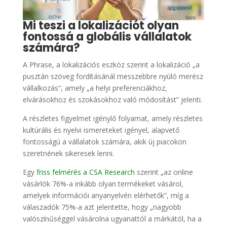
Mi teszi a lokalizációt olyan
fontossá a globális vállalatok
számára?
A Phrase, a lokalizációs eszköz szerint a lokalizáció „a
pusztán szöveg fordításánál messzebbre nyúló merész
vállalkozás”, amely „a helyi preferenciákhoz,
elvárásokhoz és szokásokhoz való módosítást” jelenti.
A részletes figyelmet igénylő folyamat, amely részletes
kultúrális és nyelvi ismereteket igényel, alapvető
fontosságú a vállalatok számára, akik új piacokon
szeretnének sikeresek lenni.
Egy
friss felmérés a CSA Research
szerint „az online
vásárlók 76%-a inkább olyan termékeket vásárol,
amelyek információi anyanyelvén elérhetők”, míg a
válaszadók 75%-a azt jelentette, hogy „nagyobb
valószínűséggel vásárolna ugyanattól a márkától, ha a