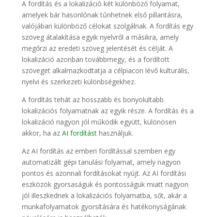
A fordítás és a lokalizáció két különböző folyamat,
amelyek bár hasonlónak tűnhetnek első pillantásra,
valójában különböző célokat szolgálnak. A fordítás egy
szöveg átalakítása egyik nyelvről a másikra, amely
megőrzi az eredeti szöveg jelentését és célját. A
lokalizáció azonban továbbmegy, és a fordított
szöveget alkalmazkodtatja a célpiacon lévő kulturális,
nyelvi és szerkezeti különbségekhez.
A fordítás tehát az hosszabb és bonyolultabb
lokalizációs folyamatnak az egyik része. A fordítás és a
lokalizáció nagyon jól működik együtt, különösen
akkor, ha az
AI fordítást
használjuk.
Az AI fordítás az emberi fordítással szemben egy
automatizált gépi tanulási folyamat, amely nagyon
pontos és azonnali fordításokat nyújt. Az AI fordítási
eszközök gyorsaságuk és pontosságuk miatt nagyon
jól illeszkednek a lokalizációs folyamatba, sőt, akár a
munkafolyamatok gyorsítására és hatékonyságának