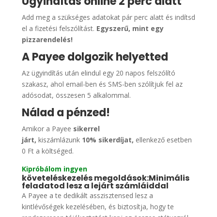
Ügyindítás online 2 perc alatt
Add meg a szükséges adatokat pár perc alatt és indítsd
el a fizetési felszólítást.
Egyszerű, mint egy
pizzarendelés!
A Payee dolgozik helyetted
Az ügyindítás után elindul egy 20 napos felszólító
szakasz, ahol email-ben és SMS-ben szólítjuk fel az
adósodat, összesen 5 alkalommal.
Nálad a pénzed!
Amikor a Payee
sikerrel
járt,
kiszámlázunk
10% sikerdíjat,
ellenkező esetben
0 Ft a költséged.
Kipróbálom ingyen
követeléskezelés megoldások:Minimális
feladatod lesz a lejárt számláiddal
A Payee a te dedikált asszisztensed lesz a
kintlévőségek kezelésében, és biztosítja, hogy te