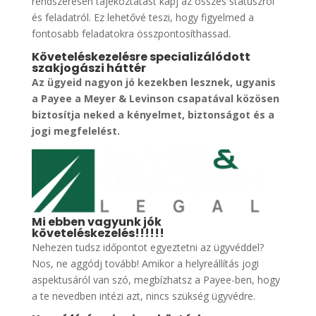
rendszeresen tájékoztatást kapj az összes státuszról
és feladatról. Ez lehetővé teszi, hogy figyelmed a
fontosabb feladatokra összpontosíthassad.
Követeléskezelésre specializálódott
szakjogászi háttér
Az ügyeid nagyon jó kezekben lesznek, ugyanis
a Payee a Meyer & Levinson csapatával közösen
biztosítja neked a kényelmet, biztonságot és a
jogi megfelelést.
Mi ebben vagyunk jók
követeléskezelés!!!!!!
Nehezen tudsz időpontot egyeztetni az ügyvéddel?
Nos, ne aggódj tovább! Amikor a helyreállítás jogi
aspektusáról van szó, megbízhatsz a Payee-ben, hogy
a te nevedben intézi azt, nincs szükség ügyvédre.