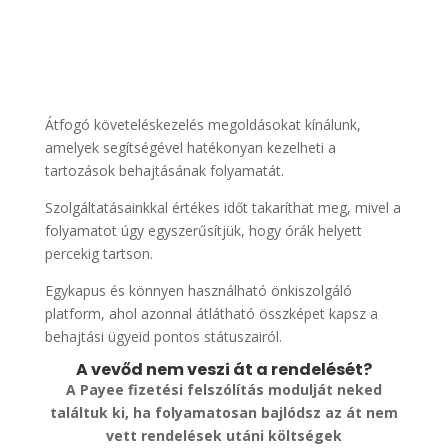
Átfogó követeléskezelés megoldásokat kínálunk,
amelyek segítségével hatékonyan kezelheti a
tartozások behajtásának folyamatát.
Szolgáltatásainkkal értékes időt takaríthat meg, mivel a
folyamatot úgy egyszerűsítjük, hogy órák helyett
percekig tartson.
Egykapus és könnyen használható önkiszolgáló
platform, ahol azonnal átlátható összképet kapsz a
behajtási ügyeid pontos státuszairól.
A vevőd nem veszi át a rendelését?
A Payee fizetési felszólítás modulját neked
találtuk ki, ha folyamatosan bajlódsz az át nem
vett rendelések utáni költségek