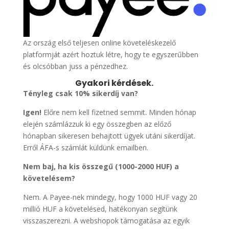
Az ország első teljesen online követeléskezelő
platformját azért hoztuk létre, hogy te egyszerűbben
és olcsóbban juss a pénzedhez.
Gyakori kérdések.
Tényleg csak 10% sikerdíj van?
Igen!
Előre nem kell fizetned semmit. Minden hónap
elején számlázzuk ki egy összegben az előző
hónapban sikeresen behajtott ügyek utáni sikerdíjat.
Erről ÁFA-s számlát küldünk emailben.
Nem baj, ha kis összegű (1000-2000 HUF) a
követelésem?
Nem. A Payee-nek mindegy, hogy 1000 HUF vagy 20
millió HUF a követelésed, hatékonyan segítünk
visszaszerezni. A webshopok támogatása az egyik