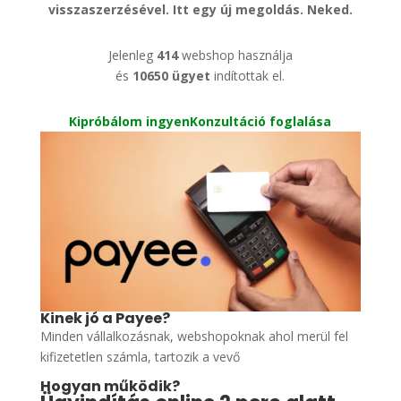
visszaszerzésével. Itt egy új megoldás. Neked.
Jelenleg
414
webshop használja
és
10650
ügyet
indítottak el.
Kipróbálom ingyen
Konzultáció foglalása
Kinek jó a Payee?
Minden vállalkozásnak, webshopoknak ahol merül fel
kifizetetlen számla, tartozik a vevő
Hogyan működik?