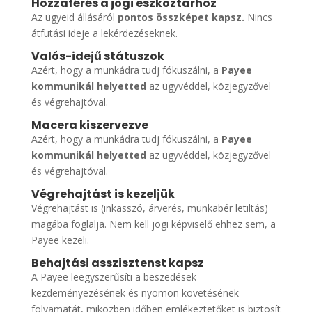
Hozzáférés a jogi eszköztárhoz
Az ügyeid állásáról
pontos összképet kapsz.
Nincs
átfutási ideje a lekérdezéseknek.
Valós-idejű státuszok
Azért, hogy a munkádra tudj fókuszálni, a
Payee
kommunikál helyetted
az ügyvéddel, közjegyzővel
és végrehajtóval.
Macera kiszervezve
Azért, hogy a munkádra tudj fókuszálni, a
Payee
kommunikál helyetted
az ügyvéddel, közjegyzővel
és végrehajtóval.
Végrehajtást is kezeljük
Végrehajtást is (inkasszó, árverés, munkabér letiltás)
magába foglalja. Nem kell jogi képviselő ehhez sem, a
Payee kezeli.
Behajtási asszisztenst kapsz
A Payee leegyszerűsíti a beszedések
kezdeményezésének és nyomon követésének
folyamatát, miközben időben emlékeztetőket is biztosít