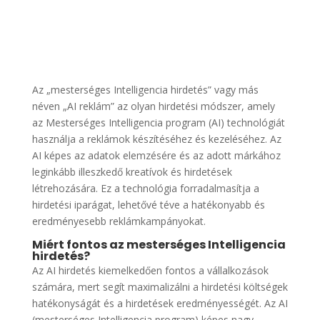
Az „mesterséges Intelligencia hirdetés” vagy más
néven „AI reklám” az olyan hirdetési módszer, amely
az Mesterséges Intelligencia program (AI) technológiát
használja a reklámok készítéséhez és kezeléséhez. Az
AI képes az adatok elemzésére és az adott márkához
leginkább illeszkedő kreatívok és hirdetések
létrehozására. Ez a technológia forradalmasítja a
hirdetési iparágat, lehetővé téve a hatékonyabb és
eredményesebb reklámkampányokat.
Miért fontos az mesterséges Intelligencia
hirdetés?
Az AI hirdetés kiemelkedően fontos a vállalkozások
számára, mert segít maximalizálni a hirdetési költségek
hatékonyságát és a hirdetések eredményességét. Az AI
(mesterséges Intelligencia program) képes nagy