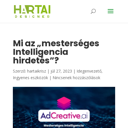
Mi az „mesterséges
Intelligencia
hirdetés”?
Szerző:
hartaikrisz
|
júl 27, 2023
|
Idegenvezető
,
Ingyenes eszközök
|
Nincsenek hozzászólások