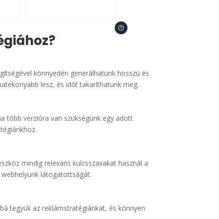
tégiához?
segítségével könnyedén generálhatunk hosszú és
hatékonyabb lesz, és időt takaríthatunk meg.
 ha több verzióra van szükségünk egy adott
atégiánkhoz.
eszköz mindig releváns kulcsszavakat használ a
 webhelyünk látogatottságát.
bbá tegyük az reklámstratégiánkat, és könnyen