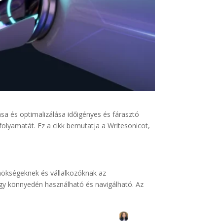
ása és optimalizálása időigényes és fárasztó
olyamatát. Ez a cikk bemutatja a Writesonicot,
ynökségeknek és vállalkozóknak az
 így könnyedén használható és navigálható. Az