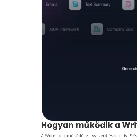
Hogyan működik a Wri
A Writesonic működése egyszerű és intuitív. Elős