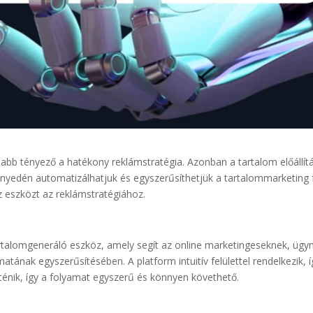
sabb tényező a hatékony reklámstratégia. Azonban a tartalom előállít
nnyedén automatizálhatjuk és egyszerűsíthetjük a tartalommarketing f
z eszközt az reklámstratégiához.
tartalomgeneráló eszköz, amely segít az online marketingeseknek, üg
tának egyszerűsítésében. A platform intuitív felülettel rendelkezik,
ténik, így a folyamat egyszerű és könnyen követhető.