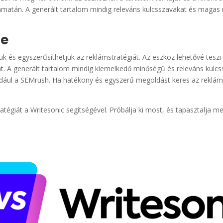
yamatán. A generált tartalom mindig releváns kulcsszavakat és magas
se
 és egyszerűsíthetjük az reklámstratégiát. Az eszköz lehetővé teszi 
sát. A generált tartalom mindig kiemelkedő minőségű és releváns kulcs
dául a SEMrush. Ha hatékony és egyszerű megoldást keres az reklámst
égiát a Writesonic segítségével. Próbálja ki most, és tapasztalja me