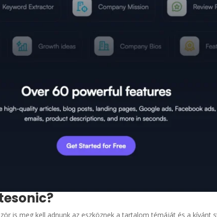
tesonic?
zör is meg kell adnunk az eszköznek a tartalom témáját és a kívánt st