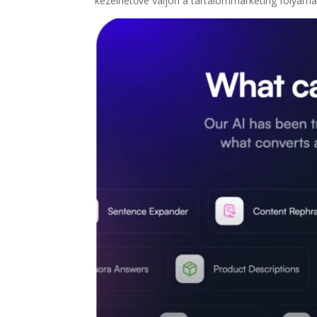
kezelhetővé váljon a tartalommarketing folyama