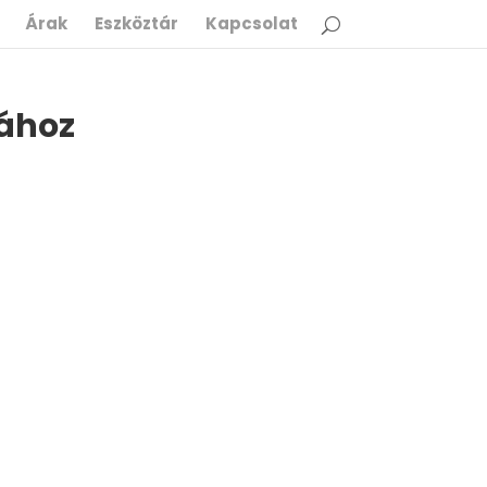
Árak
Eszköztár
Kapcsolat
iához