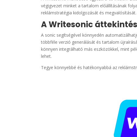
végigvezet minket a tartalom előállításának fol
reklámstratégia kidolgozását és megvalósítását.
A Writesonic áttekinté
A sonic segítségével könnyedén automatizálhatjuk
többféle verzió generálását és tartalom újraírá
könnyen integrálható más eszközökkel, mint pél
lehet.
Tegye könnyebbé és hatékonyabbá az reklámstrat