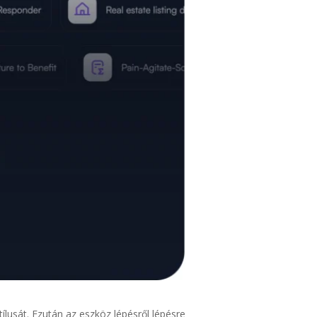
ílusát. Ezután az eszköz lépésről lépésre