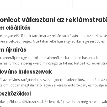
onicot választani az reklámstra
m előállítás
tékonyan előállítsunk tartalmat az reklámstratégiánkhoz. Az eszköz 
ani a célközönséget. A tartalom előállítása így sokkal egyszerűbb és 
om újraírás
iót generáljunk ugyanarról a tartalomról. Ez különösen hasznos lehet,
aírás funkciója pedig kiváló minőségű tartalmat biztosít az reklámstr
eleváns kulcsszavak
ál az reklámstratégiánkhoz. Az AI algoritmusoknak köszönhetően az 
artalom jobban megtalálható legyen a keresőmotorokban, és növelje a
 eszközökkel
kel, például a SEMrush-szal. Ez lehetővé teszi, hogy még hatékonya